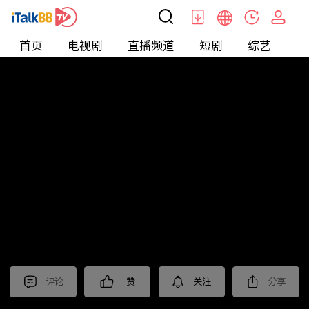
首页
电视剧
直播频道
短剧
综艺
电
短剧
>
玄幻
>
入世
评论
赞
关注
分享