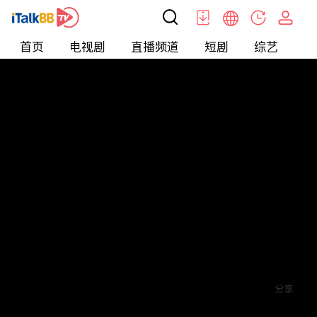
首页
电视剧
直播频道
短剧
综艺
电
短剧
>
玄幻
>
入世
评论
赞
关注
分享