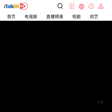
首页
电视剧
直播频道
短剧
综艺
电
短剧
>
爱情
>
离婚后，千金曝光啦
评论
赞
关注
分享