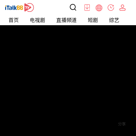
首页
电视剧
直播频道
短剧
综艺
电
短剧
>
爱情
>
离婚后，千金曝光啦
评论
赞
关注
分享