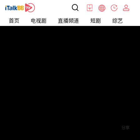
首页
电视剧
直播频道
短剧
综艺
电
短剧
>
穿越
>
女总裁的战神将军
评论
赞
关注
分享