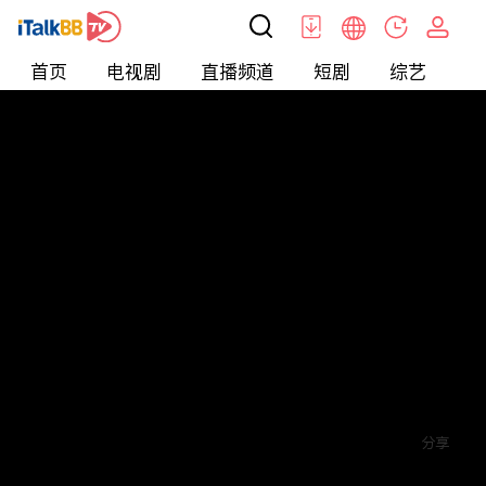
首页
电视剧
直播频道
短剧
综艺
电
短剧
>
穿越
>
女总裁的战神将军
评论
赞
关注
分享