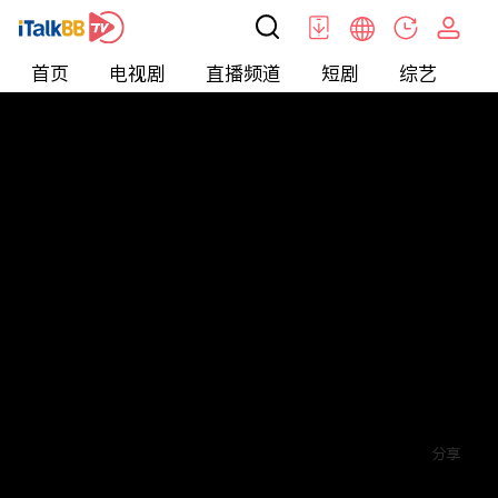
首页
电视剧
直播频道
短剧
综艺
电
短剧
>
霸总
>
闪婚老公是大佬
评论
赞
关注
分享