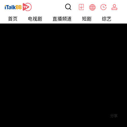
首页
电视剧
直播频道
短剧
综艺
电
短剧
>
霸总
>
闪婚老公是大佬
评论
赞
关注
分享