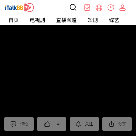
首页
电视剧
直播频道
短剧
综艺
电
北美
>
生活
>
尤教授谈音说乐
评论
4
关注
分享