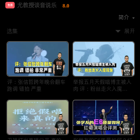
尤教授谈音说乐
8.0
生活
首播时间：
2020-09
简介
选集
展开
评：张信哲跨年晚会翻车
举报五月天假唱博主被人
跑调 错拍 严重
肉 评：粉丝走火入魔现
象