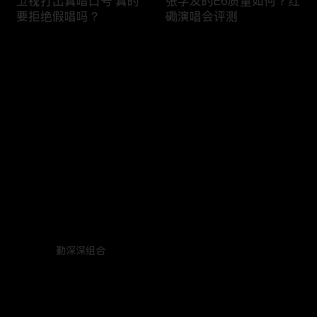
卫视打出真唱口号 真的
张学友的E6质量如何？红
要拒绝假唱吗？
磡演唱会评测
评论
(1)
您还没有登录，请先登录
技术分析：半开麦跟假唱
五月天真唱的水平 巴黎
登录
的界定难点到底在哪里？
演唱会测评 E6冲到了F？
五月天家唱风波解读
最新评论
(1)
最热
/
最新
66
勤深深组合
软件+影像分析：五月天
评：周深《跟着你到天
2020年12月24日
回复
阿信到底能不唱到E6?
边》难点之4次转调；声
生不息家年华EP01