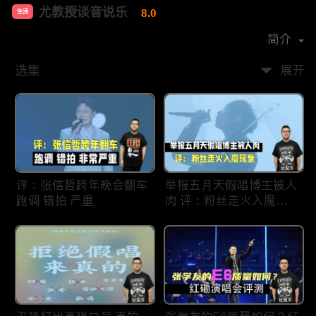
尤教授谈音说乐
8.0
生活
首播时间：
2020-09
简介
选集
展开
评：张信哲跨年晚会翻车
举报五月天假唱博主被人
跑调 错拍 严重
肉 评：粉丝走火入魔现
象