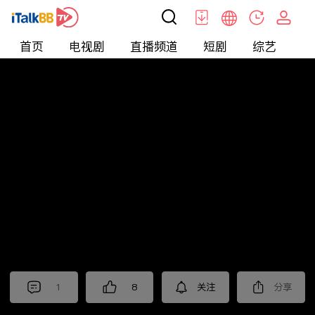
首页
电视剧
直播频道
短剧
综艺
电
北美
>
生活
>
尤教授谈音说乐
1
8
关注
分享