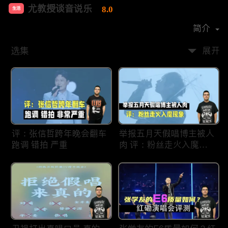
尤教授谈音说乐
8.0
生活
首播时间：
2020-09
简介
选集
展开
评：张信哲跨年晚会翻车
举报五月天假唱博主被人
跑调 错拍 严重
肉 评：粉丝走火入魔现
象