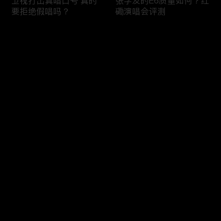
卫视打出真唱口号 真的
张学友的E6质量如何？红
要拒绝假唱吗？
磡演唱会评测
评论
您还没有登录，请先登录
技术分析：半开麦跟假唱
五月天真唱的水平 巴黎
登录
的界定难点到底在哪里？
演唱会测评 E6冲到了F？
五月天家唱风波解读
最新评论
最热
/
最新
快来抢沙发～
软件+影像分析：五月天
评：周深《跟着你到天
阿信到底能不唱到E6?
边》难点之4次转调；声
生不息家年华EP01