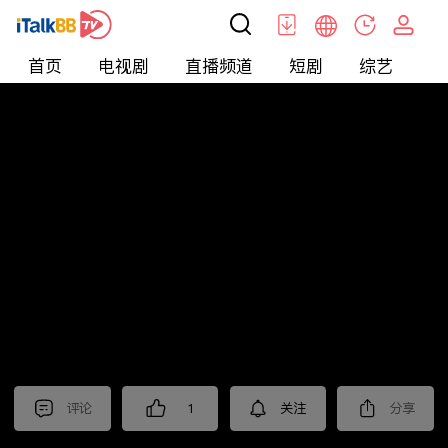
首页
电视剧
直播频道
短剧
综艺
电
北美
>
生活
>
尤教授谈音说乐
评论
1
关注
分享