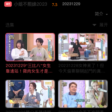
小姐不熙娣2023
20231229
7.5
综艺
主演：
徐熙娣
简介
选集
展开
20231229“三比八”女生
20231228女神來了！但
靠邊站！微肉女生才是王
今天偏要聊關起門的真面
道！
目！？