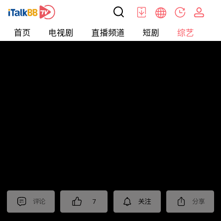
首页
电视剧
直播频道
短剧
综艺
电
综艺
>
真人秀
>
小姐不熙娣2023
评论
7
关注
分享