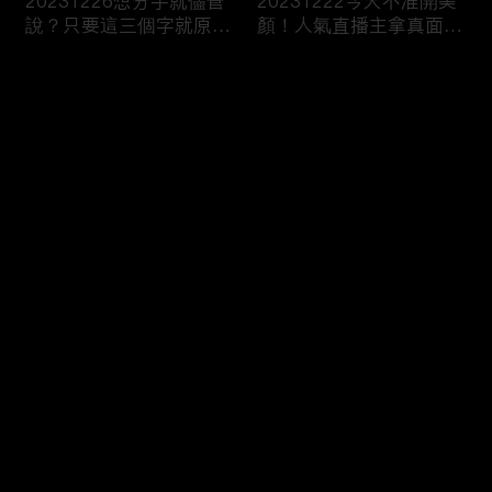
20231226想分手就儘管
20231222今天不准開美
說？只要這三個字就原地
顏！人氣直播主拿真面目
爆炸！
跟你相見？
评论
您还没有登录，请先登录
20231221飛一趟就有神
20231220Get熟男界顏
登录
明護體？異地留學真有那
值天才！叫人家心髒怎麼
麼吃香！？
辦！？
最新评论
最热
/
最新
快来抢沙发～
20231219親子間的情勒
20231215女生連汗都是
大戰！說穿了你只是想控
香的？芭比girl幫你撕開
制我吧！
真面目！