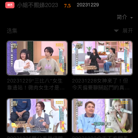
小姐不熙娣2023
20231229
7.5
综艺
主演：
徐熙娣
简介
选集
展开
20231229“三比八”女生
20231228女神來了！但
靠邊站！微肉女生才是王
今天偏要聊關起門的真面
道！
目！？