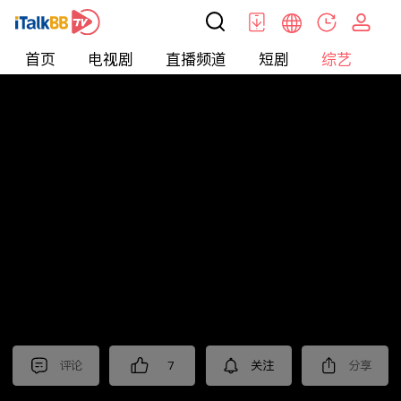
首页
电视剧
直播频道
短剧
综艺
电
综艺
>
真人秀
>
小姐不熙娣2023
评论
7
关注
分享