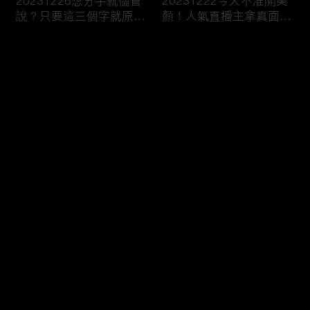
20231226想分手就儘管
20231222今天不准開美
說？只要這三個字就原地
顏！人氣直播主拿真面目
爆炸！
跟你相見？
评论
您还没有登录，请先登录
20231221飛一趟就有神
20231220Get熟男界顏
登录
明護體？異地留學真有那
值天才！叫人家心髒怎麼
麼吃香！？
辦！？
最新评论
最热
/
最新
快来抢沙发～
20231219親子間的情勒
20231215女生連汗都是
大戰！說穿了你只是想控
香的？芭比girl幫你撕開
制我吧！
真面目！