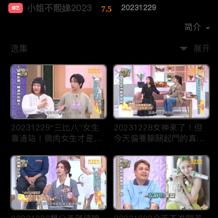
小姐不熙娣2023
20231229
7.5
综艺
主演：
徐熙娣
简介
选集
展开
20231229“三比八”女生
20231228女神來了！但
靠邊站！微肉女生才是王
今天偏要聊關起門的真面
道！
目！？