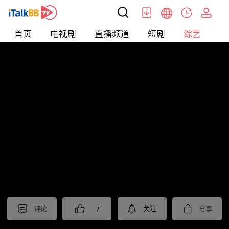
首页
电视剧
直播频道
短剧
综艺
电
综艺
>
真人秀
>
小姐不熙娣2023
评论
7
关注
分享