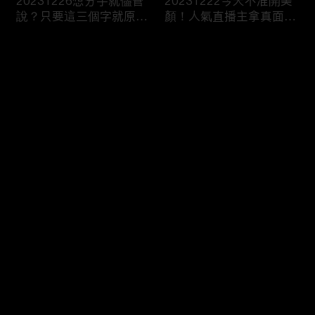
20231226想分手就儘管
20231222今天不准開美
說？只要這三個字就原地
顏！人氣直播主拿真面目
爆炸！
跟你相見？
评论
您还没有登录，请先登录
20231221飛一趟就有神
20231220Get熟男界顏
登录
明護體？異地留學真有那
值天才！叫人家心髒怎麼
麼吃香！？
辦！？
最新评论
最热
/
最新
快来抢沙发～
20231219親子間的情勒
20231215女生連汗都是
大戰！說穿了你只是想控
香的？芭比girl幫你撕開
制我吧！
真面目！