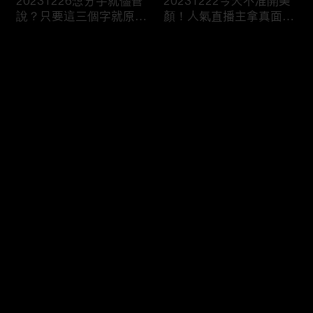
20231226想分手就儘管
20231222今天不准開美
說？只要這三個字就原地
顏！人氣直播主拿真面目
爆炸！
跟你相見？
评论
您还没有登录，请先登录
20231221飛一趟就有神
20231220Get熟男界顏
登录
明護體？異地留學真有那
值天才！叫人家心髒怎麼
麼吃香！？
辦！？
最新评论
最热
/
最新
快来抢沙发～
20231219親子間的情勒
20231215女生連汗都是
大戰！說穿了你只是想控
香的？芭比girl幫你撕開
制我吧！
真面目！