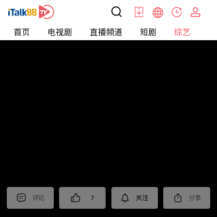
首页
电视剧
直播频道
短剧
综艺
电
综艺
>
真人秀
>
小姐不熙娣2023
评论
7
关注
分享