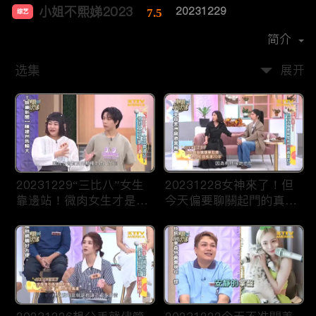
小姐不熙娣2023
20231229
7.5
综艺
主演：
徐熙娣
简介
选集
展开
20231229“三比八”女生
20231228女神來了！但
靠邊站！微肉女生才是王
今天偏要聊關起門的真面
道！
目！？