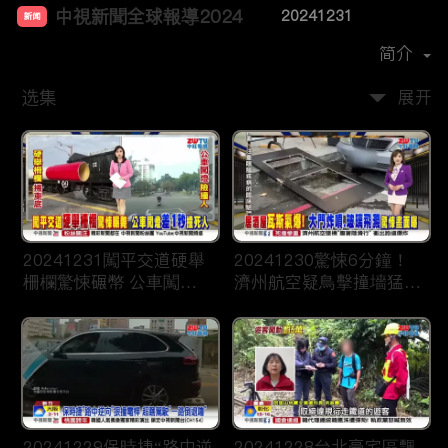
中視新聞全球報導2024
20241231
新闻
首播时间：
2023-12
简介
选集
展开
20241231闖平交道硬舉
20241230驚悚6分鐘！
柵欄驚悚碾幣 公車闖燈
濟州航空疑鳥擊撞墻猛爆
“差一秒“”撞死人
恐179人罹難
20241229保時捷“路中逆
20241228台北豪宅區飄