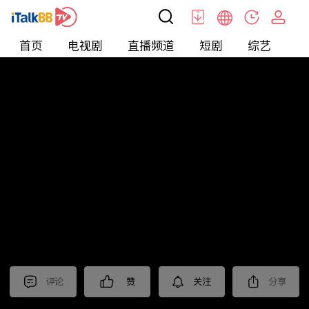
首页
电视剧
直播频道
短剧
综艺
电
北美
>
新闻
>
中視新聞全球報導2024
评论
赞
关注
分享