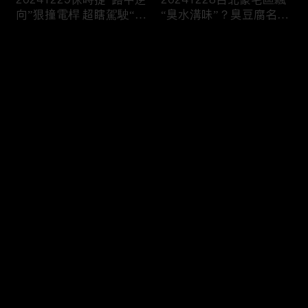
向”狠撞電桿 超瞎駕駛“一
“臭水溝味”？臭豆腐名店
路倒退嚕”
插旗遭“狂刷負評”！
评论
您还没有登录，请先登录
20241227柯文哲遭“求刑
20241226驚悚！乘客喝
登录
28年半”！檢控“收賄、圖
醉搭小黃“路中跳窗” 翻滾
利”竟“寫不出金流”？
慘摔險遭輾
最新评论
最热
/
最新
快来抢沙发～
20241225韓第一夫人戒
20241224華麗退場！美
嚴前竟去整形！軍隊堵議
國賭城飯店爆破 煙火秀
長官邸曝光
爆破震撼