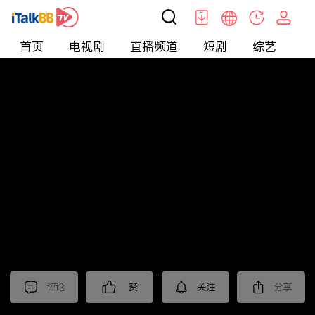
首页
电视剧
直播频道
短剧
综艺
电
北美
>
新闻
>
中視新聞全球報導2024
评论
赞
关注
分享