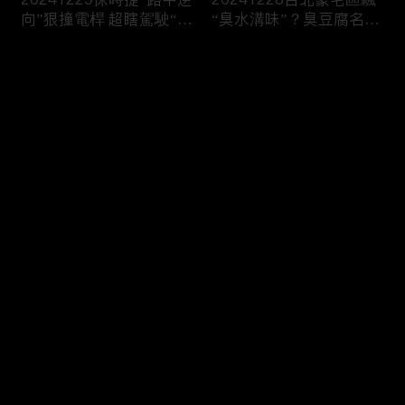
向”狠撞電桿 超瞎駕駛“一
“臭水溝味”？臭豆腐名店
路倒退嚕”
插旗遭“狂刷負評”！
评论
您还没有登录，请先登录
20241227柯文哲遭“求刑
20241226驚悚！乘客喝
登录
28年半”！檢控“收賄、圖
醉搭小黃“路中跳窗” 翻滾
利”竟“寫不出金流”？
慘摔險遭輾
最新评论
最热
/
最新
快来抢沙发～
20241225韓第一夫人戒
20241224華麗退場！美
嚴前竟去整形！軍隊堵議
國賭城飯店爆破 煙火秀
長官邸曝光
爆破震撼