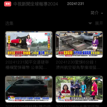
中視新聞全球報導2024
20241231
新闻
首播时间：
2023-12
简介
选集
展开
20241231闖平交道硬舉
20241230驚悚6分鐘！
柵欄驚悚碾幣 公車闖燈
濟州航空疑鳥擊撞墻猛爆
“差一秒“”撞死人
恐179人罹難
20241229保時捷“路中逆
20241228台北豪宅區飄