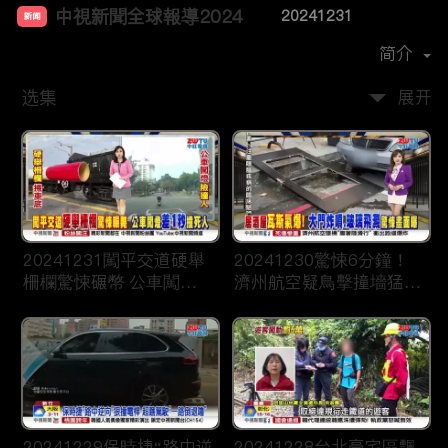
中視新聞全球報導2024
20241231
新闻
首播时间：
2023-12
简介
选集
展开
20241231闖平交道硬舉
20241230驚悚6分鐘！
柵欄驚悚碾幣 公車闖燈
濟州航空疑鳥擊撞墻猛爆
“差一秒“”撞死人
恐179人罹難
20241229保時捷“路中逆
20241228台北豪宅區飄