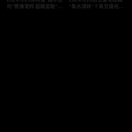
向”狠撞電桿 超瞎駕駛“一
“臭水溝味”？臭豆腐名店
路倒退嚕”
插旗遭“狂刷負評”！
评论
您还没有登录，请先登录
20241227柯文哲遭“求刑
20241226驚悚！乘客喝
登录
28年半”！檢控“收賄、圖
醉搭小黃“路中跳窗” 翻滾
利”竟“寫不出金流”？
慘摔險遭輾
最新评论
最热
/
最新
快来抢沙发～
20241225韓第一夫人戒
20241224華麗退場！美
嚴前竟去整形！軍隊堵議
國賭城飯店爆破 煙火秀
長官邸曝光
爆破震撼