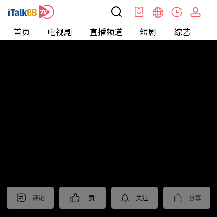
首页
电视剧
直播频道
短剧
综艺
电
北美
>
新闻
>
中視新聞全球報導2024
评论
赞
关注
分享