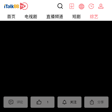
首页
电视剧
直播频道
短剧
综艺
电
综艺
>
真人秀
>
民星斗地主
评论
1
关注
分享