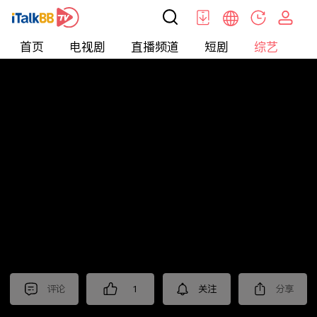
首页
电视剧
直播频道
短剧
综艺
电
综艺
>
真人秀
>
民星斗地主
评论
1
关注
分享