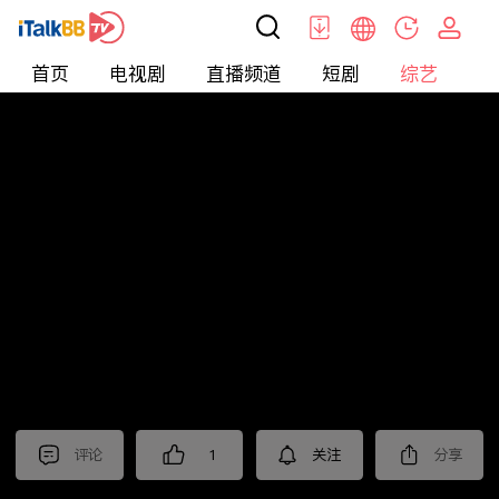
首页
电视剧
直播频道
短剧
综艺
电
综艺
>
真人秀
>
民星斗地主
评论
1
关注
分享