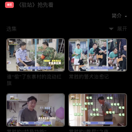
《驻站》抢先看
综艺
主演：
郭京飞
陈数
阿如那
简介
选集
展开
谁“偷”了东寨村的流动红
常胜的警犬治愈记
旗
常胜的“特异功能”
常胜的“憋屈”之夜