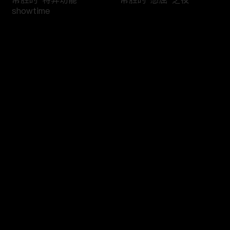
showtime
评论
您还没有登录，请先登录
当雨戏邂逅彩虹
《驻站》制作特辑
登录
最新评论
最热
/
最新
快来抢沙发～
驻站片尾曲《平凡，不平
张彦斌：来不及解释，快
凡》
上火车！