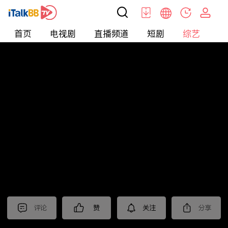
首页
电视剧
直播频道
短剧
综艺
电
综艺
>
集锦
>
《驻站》抢先看
评论
赞
关注
分享