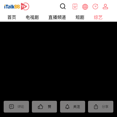
首页
电视剧
直播频道
短剧
综艺
电
综艺
>
集锦
>
《驻站》抢先看
评论
赞
关注
分享