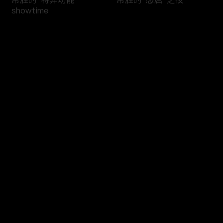
showtime
评论
您还没有登录，请先登录
当雨戏邂逅彩虹
《驻站》制作特辑
登录
最新评论
最热
/
最新
快来抢沙发～
驻站片尾曲《平凡，不平
张彦斌：来不及解释，快
凡》
上火车！