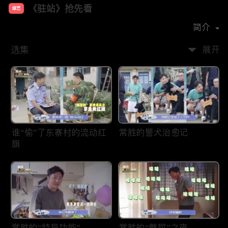
《驻站》抢先看
综艺
主演：
郭京飞
陈数
阿如那
简介
选集
展开
谁“偷”了东寨村的流动红
常胜的警犬治愈记
旗
常胜的“特异功能”
常胜的“憋屈”之夜