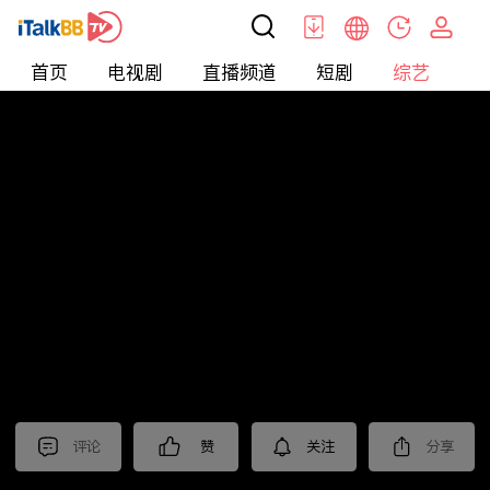
首页
电视剧
直播频道
短剧
综艺
电
综艺
>
集锦
>
《前任4：英年早婚》抢先看
评论
赞
关注
分享