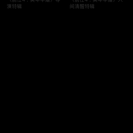
演特辑
间清醒特辑
评论
您还没有登录，请先登录
《前任4：英年早婚》“结
《前任4：英年早婚》“分
登录
婚冷静期”特辑
手后遗症”特辑
最新评论
最热
/
最新
快来抢沙发～
《前任4：英年早婚》终
《前任4：英年早婚》体
极预告
面告别版预告