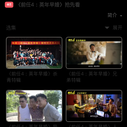
《前任4：英年早婚》抢先看
综艺
主演：
韩庚
郑恺
于文文
刘雅瑟
简介
选集
展开
《前任4：英年早婚》杀
《前任4：英年早婚》兄
青特辑
弟特辑
《前任4：英年早婚》导
《前任4：英年早婚》人