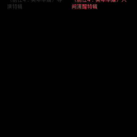
演特辑
间清醒特辑
评论
您还没有登录，请先登录
《前任4：英年早婚》“结
《前任4：英年早婚》“分
登录
婚冷静期”特辑
手后遗症”特辑
最新评论
最热
/
最新
快来抢沙发～
《前任4：英年早婚》终
《前任4：英年早婚》体
极预告
面告别版预告