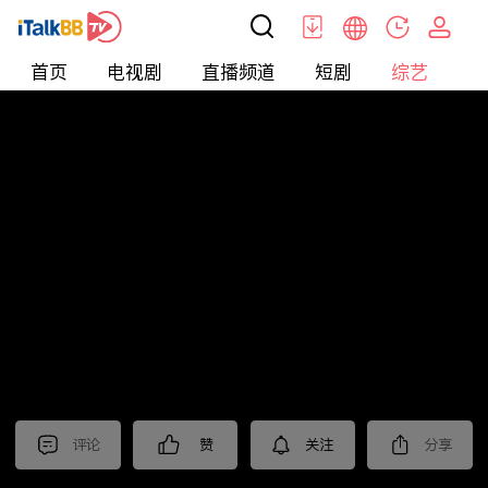
首页
电视剧
直播频道
短剧
综艺
电
综艺
>
集锦
>
《前任4：英年早婚》抢先看
评论
赞
关注
分享