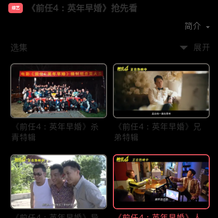
《前任4：英年早婚》抢先看
综艺
主演：
韩庚
郑恺
于文文
刘雅瑟
简介
选集
展开
《前任4：英年早婚》杀
《前任4：英年早婚》兄
青特辑
弟特辑
《前任4：英年早婚》导
《前任4：英年早婚》人