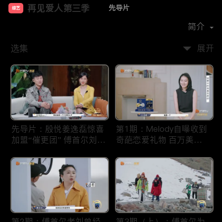
再见爱人第三季
先导片
综艺
主演：
胡彦斌
孙怡
简介
再见爱人第三季
选集
展开
该节目以第三人的视角探讨婚姻中的酸甜苦辣，三对面临
婚姻危机的夫妻踏上旅程，回首相爱的美好，剖析婚姻的
问题，带给观众共鸣与反思。
第二批文章
先导片：殷悦姜逸磊惊喜
第1期：Melody自曝收到
< h1 > 再见爱人1 - 4季全集 | 免费高清线上看 | 无删减 |
加盟“催更团” 傅首尔刘毅
奇葩恋爱礼物 百万美妆
iTalkBB TV
遇婚姻危机
博主婚礼遇“婚闹”
ITalkBB TV为您提供《再见爱人》第一季至第四季免费高
清线上看。这部豆瓣高分婚姻纪实观察综艺，真实直击情
感痛点。海外华人无需会员，畅享全集完整版无广告播
放。
再见爱人：中国首档婚姻纪实观察综
第2期：傅首尔老刘曾经
第3期（上）：傅首尔为