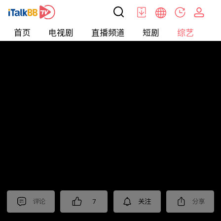
首页
电视剧
直播频道
短剧
综艺
电
综艺
>
真人秀
>
再见爱人第三季
评论
7
关注
分享