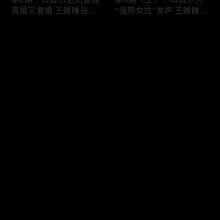
艺，海外免费线上看首选 iTalkBB TV
离婚又复婚 王睡睡张硕
“强势女性”发声 王睡睡发
现场双双罢录
烧张硕置之不理
如果要评选近年来最敢拍、最真实、最扎心的国产综艺，
评论
《再见爱人》绝对稳坐头把交椅。作为国内首档婚姻纪实
观察真人秀，它撕开了成年人情感世界中最隐秘的遮羞
布。从第一季的横空出世到第四季的现象级热议，这部高
您还没有登录，请先登录
分综艺让无数观众在泪水中重新审视亲密关系。2025年，
第3期（下）：老刘唱歌
第4期（上）：傅首尔访
登录
iTalkBB TV 为海外华人整合了该系列全四季的高清完整版
感动傅首尔 孙怡Melody
问画家反客为主 张硕后
现场泪崩
悔自己酒后求婚
资源，让您无需会员，即可一口气刷完这部情感史诗。
四季封神：为何《再见爱人》值得一刷再刷？
最新评论
最热
/
最新
在 iTalkBB TV，您不仅是在看综艺，更是在看一部当代婚
姻启示录。每一季都有其独特的切入点和名场面：
快来抢沙发～
第4期（下）：纪焕博当
第5期（上）：王诗晴纪
第一季（评分8.9）：被誉为“封神之作”。郭柯宇与章贺的
众发火离席 Papi为傅首
焕博重游婚纱照拍摄地
“BE美学”看哭全网，让观众第一次看到了离婚综艺里也能
尔婚姻出招
王睡睡突击检查张硕手机
有如此高级的表达。