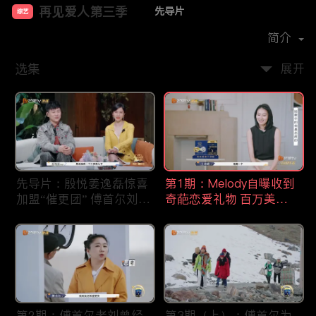
再见爱人第三季
先导片
综艺
主演：
胡彦斌
孙怡
简介
再见爱人第三季
选集
展开
该节目以第三人的视角探讨婚姻中的酸甜苦辣，三对面临
婚姻危机的夫妻踏上旅程，回首相爱的美好，剖析婚姻的
问题，带给观众共鸣与反思。
第二批文章
先导片：殷悦姜逸磊惊喜
第1期：Melody自曝收到
< h1 > 再见爱人1 - 4季全集 | 免费高清线上看 | 无删减 |
加盟“催更团” 傅首尔刘毅
奇葩恋爱礼物 百万美妆
iTalkBB TV
遇婚姻危机
博主婚礼遇“婚闹”
ITalkBB TV为您提供《再见爱人》第一季至第四季免费高
清线上看。这部豆瓣高分婚姻纪实观察综艺，真实直击情
感痛点。海外华人无需会员，畅享全集完整版无广告播
放。
再见爱人：中国首档婚姻纪实观察综
第2期：傅首尔老刘曾经
第3期（上）：傅首尔为