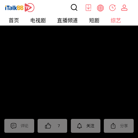
首页
电视剧
直播频道
短剧
综艺
电
综艺
>
真人秀
>
再见爱人第三季
评论
7
关注
分享