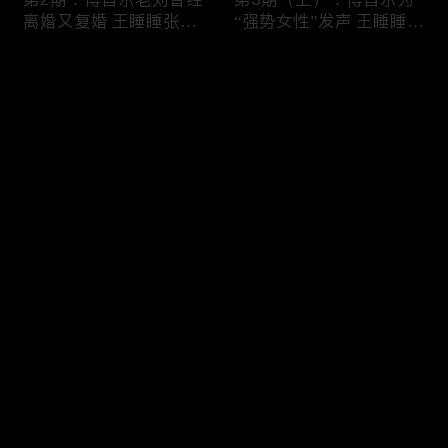
艺，海外免费线上看首选 iTalkBB TV
离婚又复婚 王睡睡张硕
“强势女性”发声 王睡睡发
现场双双罢录
烧张硕置之不理
如果要评选近年来最敢拍、最真实、最扎心的国产综艺，
评论
《再见爱人》绝对稳坐头把交椅。作为国内首档婚姻纪实
观察真人秀，它撕开了成年人情感世界中最隐秘的遮羞
布。从第一季的横空出世到第四季的现象级热议，这部高
您还没有登录，请先登录
分综艺让无数观众在泪水中重新审视亲密关系。2025年，
第3期（下）：老刘唱歌
第4期（上）：傅首尔访
登录
iTalkBB TV 为海外华人整合了该系列全四季的高清完整版
感动傅首尔 孙怡Melody
问画家反客为主 张硕后
现场泪崩
悔自己酒后求婚
资源，让您无需会员，即可一口气刷完这部情感史诗。
四季封神：为何《再见爱人》值得一刷再刷？
最新评论
最热
/
最新
在 iTalkBB TV，您不仅是在看综艺，更是在看一部当代婚
姻启示录。每一季都有其独特的切入点和名场面：
快来抢沙发～
第4期（下）：纪焕博当
第5期（上）：王诗晴纪
第一季（评分8.9）：被誉为“封神之作”。郭柯宇与章贺的
众发火离席 Papi为傅首
焕博重游婚纱照拍摄地
“BE美学”看哭全网，让观众第一次看到了离婚综艺里也能
尔婚姻出招
王睡睡突击检查张硕手机
有如此高级的表达。