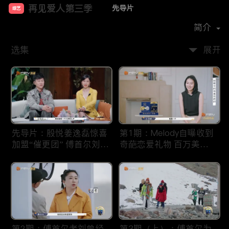
再见爱人第三季
先导片
综艺
主演：
胡彦斌
孙怡
简介
再见爱人第三季
选集
展开
该节目以第三人的视角探讨婚姻中的酸甜苦辣，三对面临
婚姻危机的夫妻踏上旅程，回首相爱的美好，剖析婚姻的
问题，带给观众共鸣与反思。
第二批文章
先导片：殷悦姜逸磊惊喜
第1期：Melody自曝收到
< h1 > 再见爱人1 - 4季全集 | 免费高清线上看 | 无删减 |
加盟“催更团” 傅首尔刘毅
奇葩恋爱礼物 百万美妆
iTalkBB TV
遇婚姻危机
博主婚礼遇“婚闹”
ITalkBB TV为您提供《再见爱人》第一季至第四季免费高
清线上看。这部豆瓣高分婚姻纪实观察综艺，真实直击情
感痛点。海外华人无需会员，畅享全集完整版无广告播
放。
再见爱人：中国首档婚姻纪实观察综
第2期：傅首尔老刘曾经
第3期（上）：傅首尔为