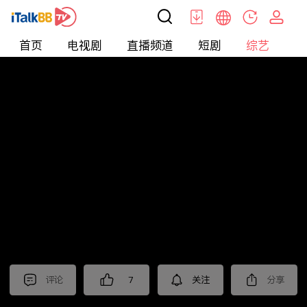
首页
电视剧
直播频道
短剧
综艺
电
综艺
>
真人秀
>
再见爱人第三季
评论
7
关注
分享