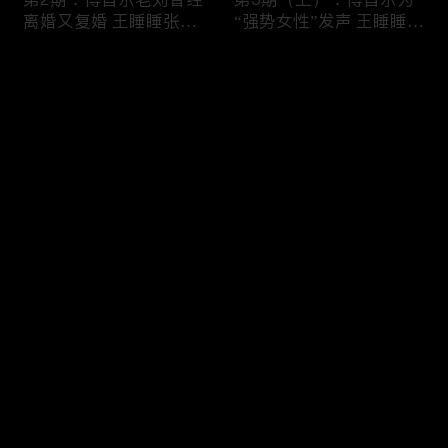
艺，海外免费线上看首选 iTalkBB TV
离婚又复婚 王睡睡张硕
“强势女性”发声 王睡睡发
现场双双罢录
烧张硕置之不理
如果要评选近年来最敢拍、最真实、最扎心的国产综艺，
评论
《再见爱人》绝对稳坐头把交椅。作为国内首档婚姻纪实
观察真人秀，它撕开了成年人情感世界中最隐秘的遮羞
布。从第一季的横空出世到第四季的现象级热议，这部高
您还没有登录，请先登录
分综艺让无数观众在泪水中重新审视亲密关系。2025年，
第3期（下）：老刘唱歌
第4期（上）：傅首尔访
登录
iTalkBB TV 为海外华人整合了该系列全四季的高清完整版
感动傅首尔 孙怡Melody
问画家反客为主 张硕后
现场泪崩
悔自己酒后求婚
资源，让您无需会员，即可一口气刷完这部情感史诗。
四季封神：为何《再见爱人》值得一刷再刷？
最新评论
最热
/
最新
在 iTalkBB TV，您不仅是在看综艺，更是在看一部当代婚
姻启示录。每一季都有其独特的切入点和名场面：
快来抢沙发～
第4期（下）：纪焕博当
第5期（上）：王诗晴纪
第一季（评分8.9）：被誉为“封神之作”。郭柯宇与章贺的
众发火离席 Papi为傅首
焕博重游婚纱照拍摄地
“BE美学”看哭全网，让观众第一次看到了离婚综艺里也能
尔婚姻出招
王睡睡突击检查张硕手机
有如此高级的表达。