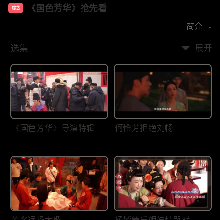
《国色芳华》抢先看
综艺
主演：
杨紫
李现
简介
选集
展开
《国色芳华》导演特辑
何惟芳拒绝刘畅
芳名远扬大婚
杨紫管乐姐妹情哭戏