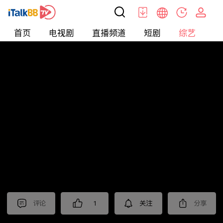
首页
电视剧
直播频道
短剧
综艺
电
综艺
>
集锦
>
《国色芳华》抢先看
评论
1
关注
分享