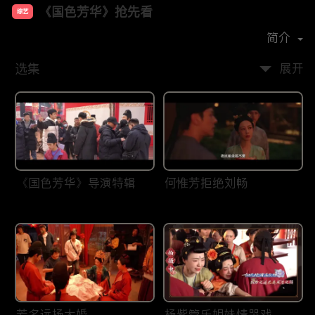
《国色芳华》抢先看
综艺
主演：
杨紫
李现
简介
选集
展开
《国色芳华》导演特辑
何惟芳拒绝刘畅
芳名远扬大婚
杨紫管乐姐妹情哭戏