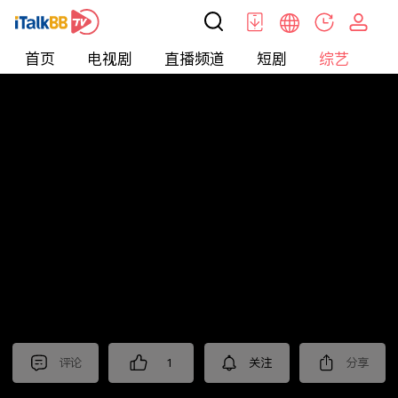
首页
电视剧
直播频道
短剧
综艺
电
综艺
>
集锦
>
《国色芳华》抢先看
评论
1
关注
分享