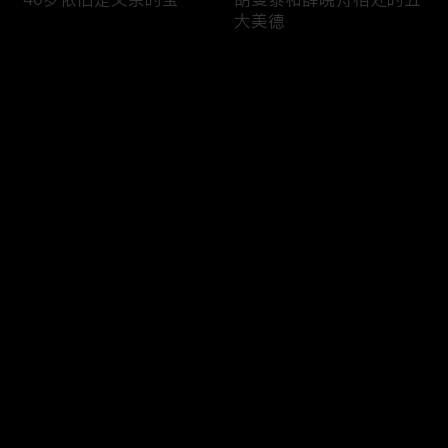
大美德
评论
您还没有登录，请先登录
突然的琼瑶式分手
有趣的灵魂非我莫属
登录
最新评论
最热
/
最新
快来抢沙发～
一年一度台词烫嘴大赛
蛮好的欢乐聚宝盆