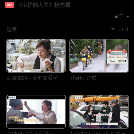
《蛮好的人生》抢先看
综艺
主演：
孙俪
董子健
胡杏儿
高鑫
简介
选集
展开
胡曼黎的可爱形象曝光
健身kpi达成
40岁依旧是父亲的宝
胡曼黎和薛晓舟相处的五