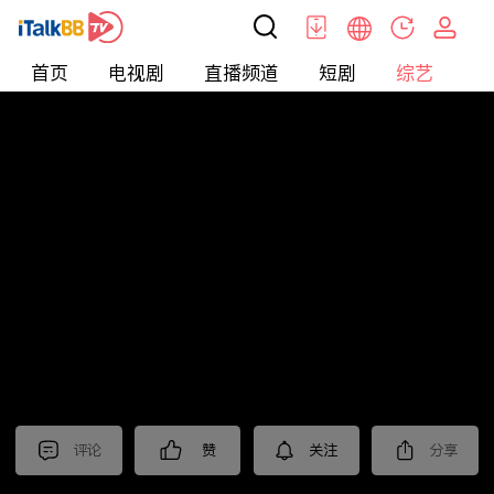
首页
电视剧
直播频道
短剧
综艺
电
综艺
>
集锦
>
《蛮好的人生》抢先看
评论
赞
关注
分享