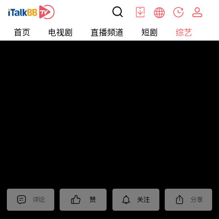
首页
电视剧
直播频道
短剧
综艺
电
综艺
>
集锦
>
《蛮好的人生》抢先看
评论
赞
关注
分享