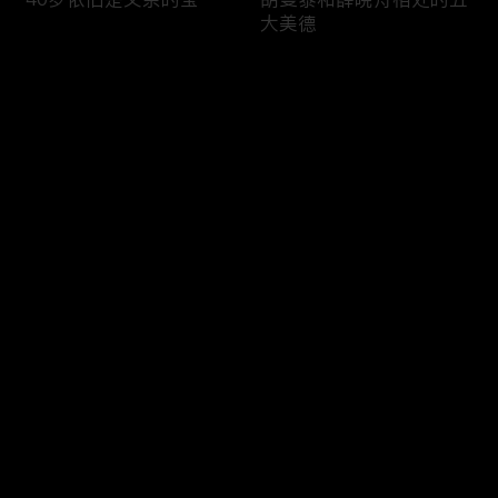
大美德
评论
您还没有登录，请先登录
突然的琼瑶式分手
有趣的灵魂非我莫属
登录
最新评论
最热
/
最新
快来抢沙发～
一年一度台词烫嘴大赛
蛮好的欢乐聚宝盆