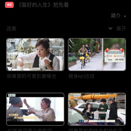
《蛮好的人生》抢先看
综艺
主演：
孙俪
董子健
胡杏儿
高鑫
简介
选集
展开
胡曼黎的可爱形象曝光
健身kpi达成
40岁依旧是父亲的宝
胡曼黎和薛晓舟相处的五