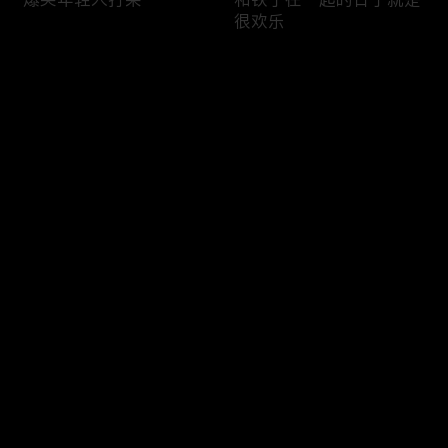
很欢乐
评论
您还没有登录，请先登录
老罗头儿挨冻
爱是哪洲是哪洲
登录
最新评论
最热
/
最新
快来抢沙发～
围观姑嫂片场的欢乐日常
乘风踏浪小课堂开课啦