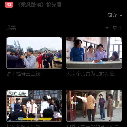
《乘风踏浪》抢先看
综艺
主演：
乔杉
杨子姗
刘佳
唐鉴军
于洋
简介
选集
展开
罗十福舞王上线
大高个儿贾为民的烦恼
爆笑年轻人打架
和铁子在一起的日子就是