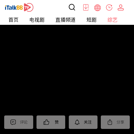
首页
电视剧
直播频道
短剧
综艺
电
综艺
>
集锦
>
《乘风踏浪》抢先看
评论
赞
关注
分享