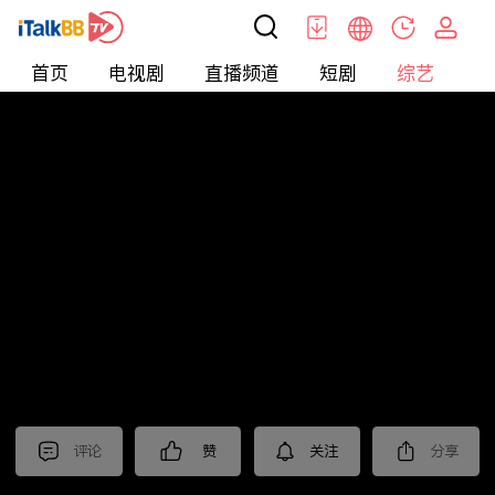
首页
电视剧
直播频道
短剧
综艺
电
综艺
>
集锦
>
《乘风踏浪》抢先看
评论
赞
关注
分享