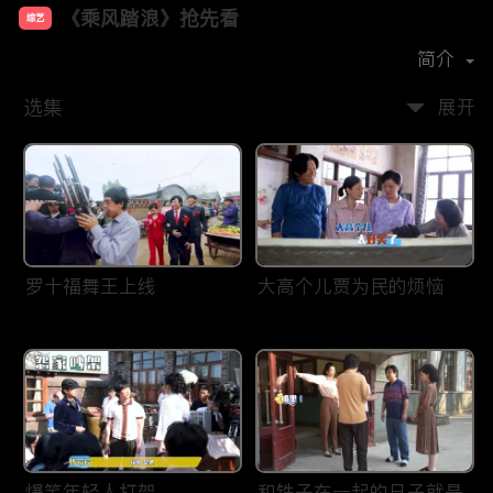
《乘风踏浪》抢先看
综艺
主演：
乔杉
杨子姗
刘佳
唐鉴军
于洋
简介
选集
展开
罗十福舞王上线
大高个儿贾为民的烦恼
爆笑年轻人打架
和铁子在一起的日子就是