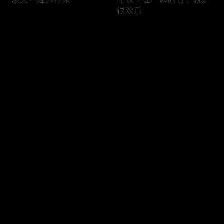
很欢乐
评论
您还没有登录，请先登录
老罗头儿挨冻
爱是哪洲是哪洲
登录
最新评论
最热
/
最新
快来抢沙发～
围观姑嫂片场的欢乐日常
乘风踏浪小课堂开课啦