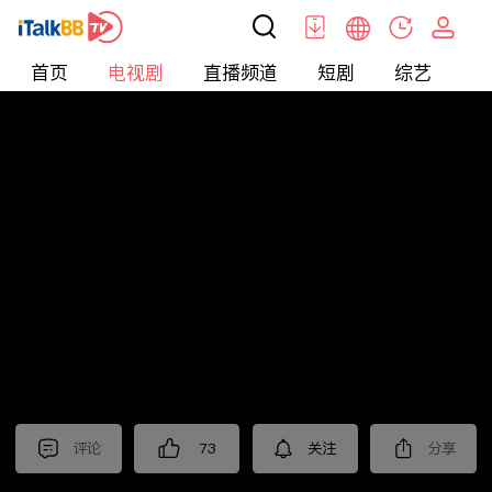
首页
电视剧
直播频道
短剧
综艺
电
电视剧
>
都市
>
蛮好的人生
评论
73
关注
分享