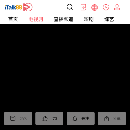
首页
电视剧
直播频道
短剧
综艺
电
电视剧
>
都市
>
蛮好的人生
评论
73
关注
分享