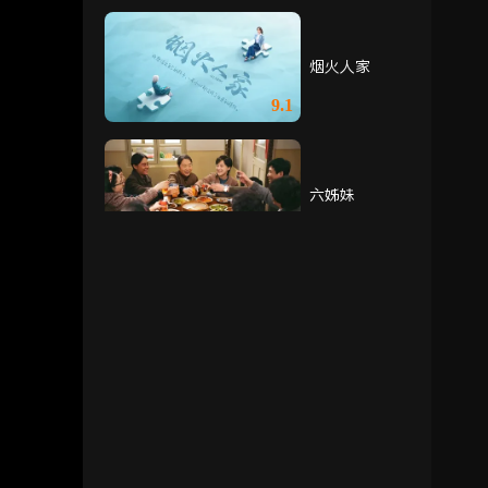
烟火人家
9.1
六姊妹
8.8
向风而行
8.1
潜行者