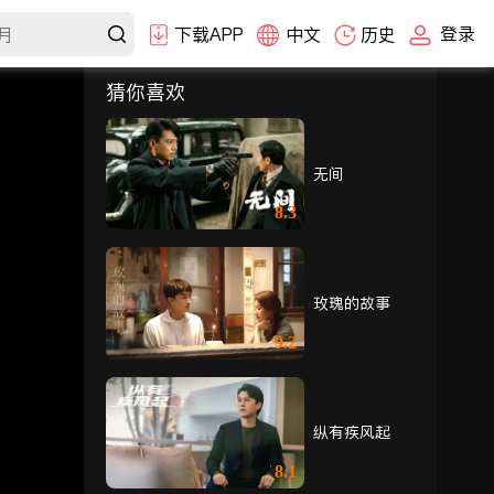
登录
下载APP
中文
历史
猜你喜欢
选集
1-30
31-36
无间
31
32
33
8.3
34
35
36
玫瑰的故事
9.2
纵有疾风起
8.1