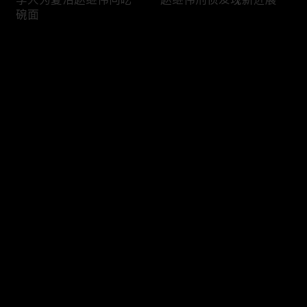
碗面
评论
您还没有登录，请先登录
夏洁户籍科报到
夏洁致电妈妈质问
登录
最新评论
最热
/
最新
快来抢沙发～
赵继伟师徒下社区排隐患
李大为夏洁食堂互问彼此
的妈妈