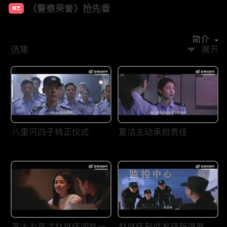
《警察荣誉》抢先看
综艺
主演：
张若昀
白鹿
王景春
宁理
徐开骋
简介
选集
展开
八里河四子转正仪式
夏洁主动承担责任
李大为夏洁赵继伟同吃一
赵继伟刑侦发现新进展