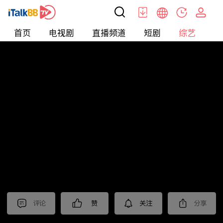
首页
电视剧
直播频道
短剧
综艺
电
综艺
>
集锦
>
《警察荣誉》抢先看
评论
赞
关注
分享