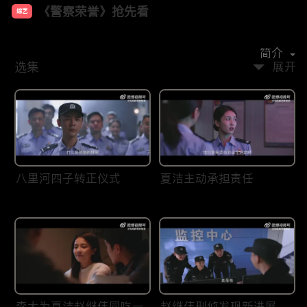
《警察荣誉》抢先看
综艺
主演：
张若昀
白鹿
王景春
宁理
徐开骋
简介
选集
展开
八里河四子转正仪式
夏洁主动承担责任
李大为夏洁赵继伟同吃一
赵继伟刑侦发现新进展