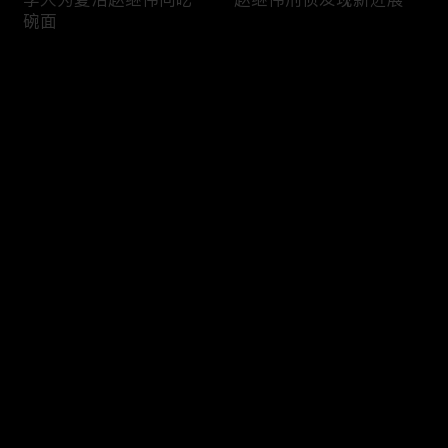
碗面
评论
您还没有登录，请先登录
夏洁户籍科报到
夏洁致电妈妈质问
登录
最新评论
最热
/
最新
快来抢沙发～
赵继伟师徒下社区排隐患
李大为夏洁食堂互问彼此
的妈妈