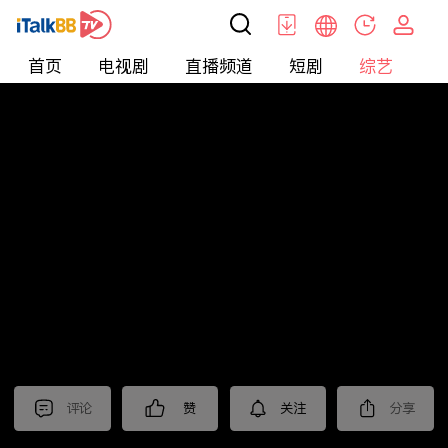
首页
电视剧
直播频道
短剧
综艺
电
综艺
>
集锦
>
《警察荣誉》抢先看
评论
赞
关注
分享