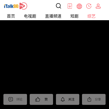
首页
电视剧
直播频道
短剧
综艺
电
综艺
>
集锦
>
《绝密较量》抢先看
评论
赞
关注
分享