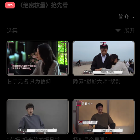
《绝密较量》抢先看
综艺
主演：
张鲁一
高圆圆
简介
选集
展开
甘于无名 只为信仰
隐藏“摄影大师”黎剑
“劳模”杨光的拍摄日常
杨处是个显眼包