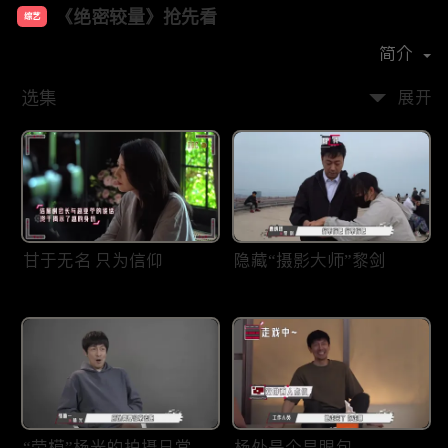
《绝密较量》抢先看
综艺
主演：
张鲁一
高圆圆
简介
选集
展开
甘于无名 只为信仰
隐藏“摄影大师”黎剑
“劳模”杨光的拍摄日常
杨处是个显眼包