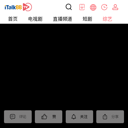
首页
电视剧
直播频道
短剧
综艺
电
综艺
>
集锦
>
《绝密较量》抢先看
评论
赞
关注
分享