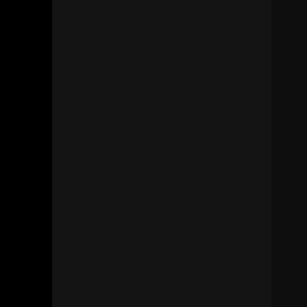
《沙尘暴》围城
迷局终极预告
《沙尘暴》小镇
寻踪版预告
《沙尘暴》首发
预告
《沙尘暴》杀青
特辑