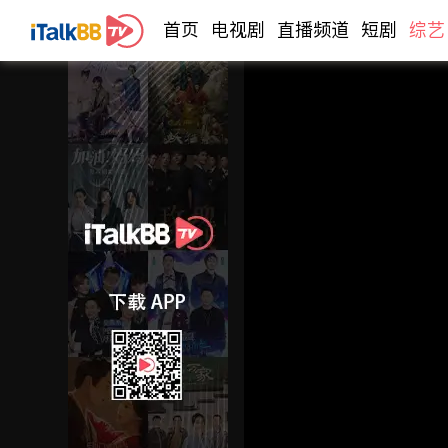
首页
电视剧
直播频道
短剧
综艺