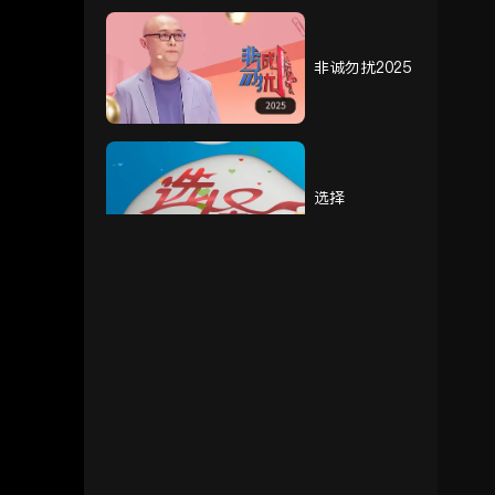
王良刘盈盈丁宝
元狠人互刀
非诚勿扰2025
丁宝元情绪管理
大师
养父为亲儿子逼
迫女儿成婚
选择
孙彩云哪个圈子
都有人脉
女儿葬礼姐姐狂
扇弟弟
天赐的声音第五季
白血病女儿回天
无力单亲妈妈痛
哭
女儿白血病爷爷
花儿与少年丝路季
舅舅不愿配型