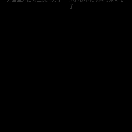
了
评论
您还没有登录，请先登录
陈江河忍了8年终于爆发
王良刘盈盈丁宝元狠人互
登录
了
刀
最新评论
最热
/
最新
快来抢沙发～
丁宝元情绪管理大师
养父为亲儿子逼迫女儿成
婚