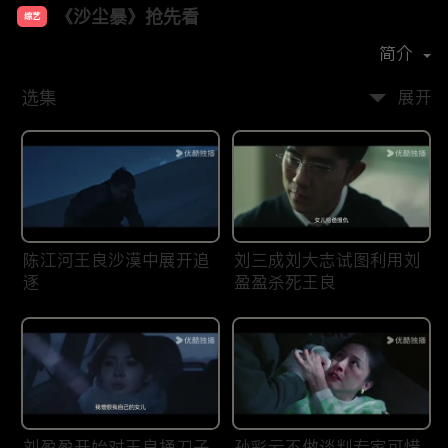
《沙尘暴》抢先看
综艺
主演：
段奕宏
张佳宁
张瑶
简介
选集
展开
陈江河王良沙漠中展开追
刘三成刘大志试图利用刘
逐
盈盈杀死王良
刘盈盈开始对王良捅刀子
孙彩云不做谈判专家可惜