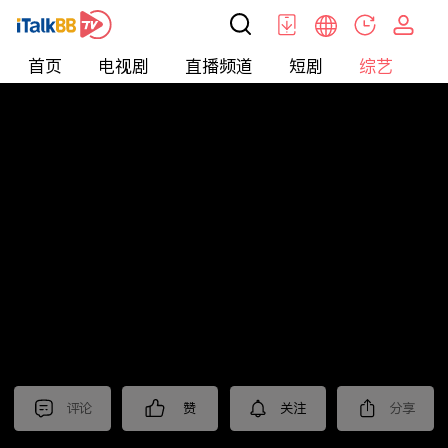
首页
电视剧
直播频道
短剧
综艺
电
综艺
>
集锦
>
《沙尘暴》抢先看
评论
赞
关注
分享