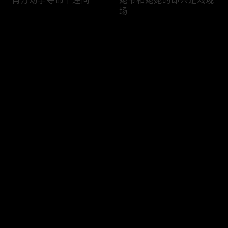
场
评论
您还没有登录，请先登录
鸡飞狗跳家族大战幕后是
游乐园一日游的精彩花絮
登录
满满的笑料
放送
最新评论
最热
/
最新
快来抢沙发～
孙千翟子路小学鸡吵架现
肖方参与抢险救援狼狈负
场
伤