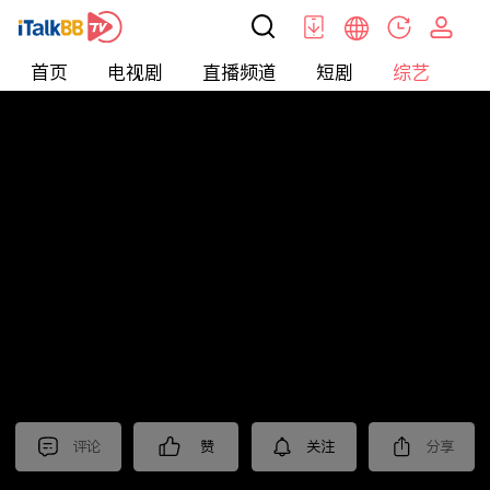
首页
电视剧
直播频道
短剧
综艺
电
综艺
>
集锦
>
《迎风的青春》抢先看
评论
赞
关注
分享