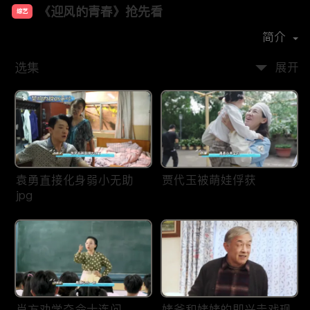
《迎风的青春》抢先看
综艺
主演：
孙千
翟子路
刘琳
田雨
李乃文
简介
选集
展开
袁勇直接化身弱小无助
贾代玉被萌娃俘获
jpg
肖方劝学夺命十连问
姥爷和姥姥的即兴走戏现