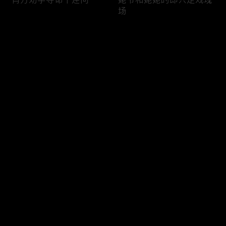
场
评论
您还没有登录，请先登录
鸡飞狗跳家族大战幕后是
游乐园一日游的精彩花絮
登录
满满的笑料
放送
最新评论
最热
/
最新
快来抢沙发～
孙千翟子路小学鸡吵架现
肖方参与抢险救援狼狈负
场
伤