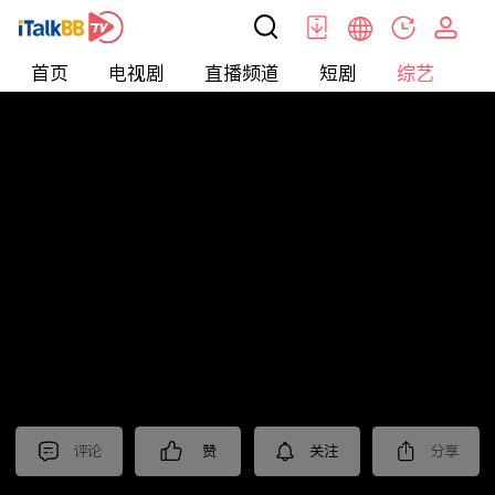
首页
电视剧
直播频道
短剧
综艺
电
综艺
>
集锦
>
《迎风的青春》抢先看
评论
赞
关注
分享