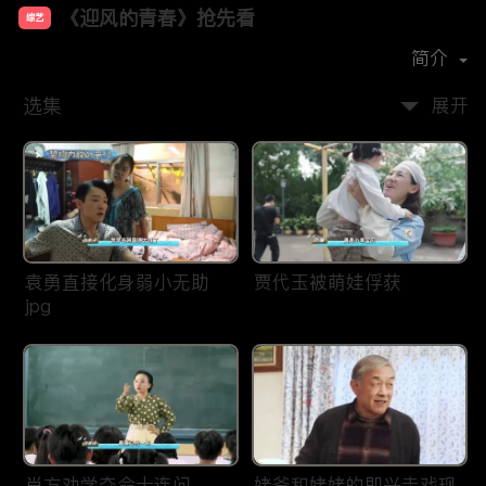
《迎风的青春》抢先看
综艺
主演：
孙千
翟子路
刘琳
田雨
李乃文
简介
选集
展开
袁勇直接化身弱小无助
贾代玉被萌娃俘获
jpg
肖方劝学夺命十连问
姥爷和姥姥的即兴走戏现