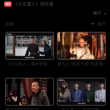
《大生意人》抢先看
综艺
主演：
陈晓
孙千
成泰燊
黄志忠
简介
选集
展开
《大生意人》美术特辑
常玉儿“哭笑不得”的表演
李万堂的双标时刻
《大生意人》造型特辑