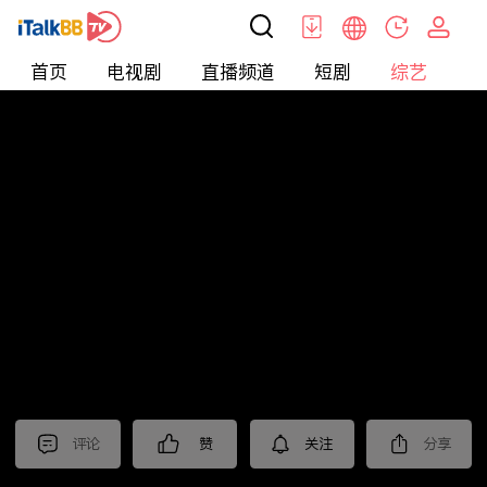
首页
电视剧
直播频道
短剧
综艺
电
综艺
>
集锦
>
《大生意人》抢先看
评论
赞
关注
分享