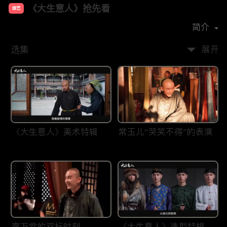
《大生意人》抢先看
综艺
主演：
陈晓
孙千
成泰燊
黄志忠
简介
选集
展开
《大生意人》美术特辑
常玉儿“哭笑不得”的表演
李万堂的双标时刻
《大生意人》造型特辑