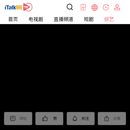
首页
电视剧
直播频道
短剧
综艺
电
综艺
>
集锦
>
《大生意人》抢先看
评论
赞
关注
分享