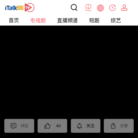
首页
电视剧
直播频道
短剧
综艺
电
电视剧
>
古装
>
折腰
评论
40
关注
分享