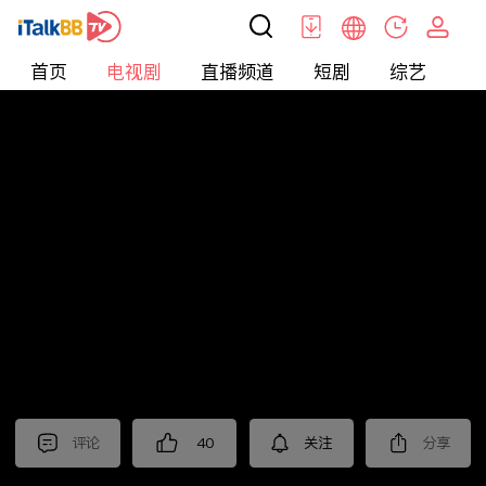
首页
电视剧
直播频道
短剧
综艺
电
电视剧
>
古装
>
折腰
评论
40
关注
分享