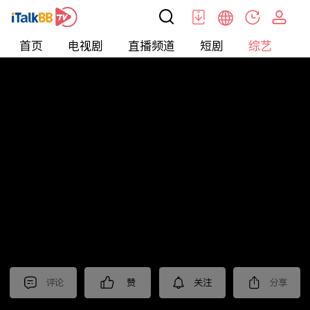
首页
电视剧
直播频道
短剧
综艺
电
综艺
>
集锦
>
《锦绣芳华》抢先看
评论
赞
关注
分享