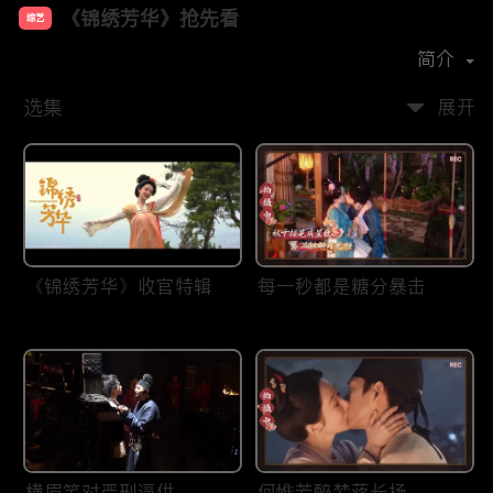
《锦绣芳华》抢先看
综艺
主演：
杨紫
李现
魏哲鸣
张雅钦
简介
选集
展开
《锦绣芳华》收官特辑
每一秒都是糖分暴击
横眉笑对严刑逼供
何惟芳醉梦蒋长扬